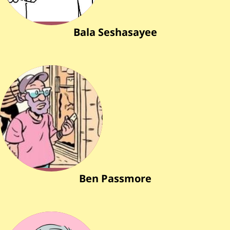
Bala Seshasayee
Ben Passmore