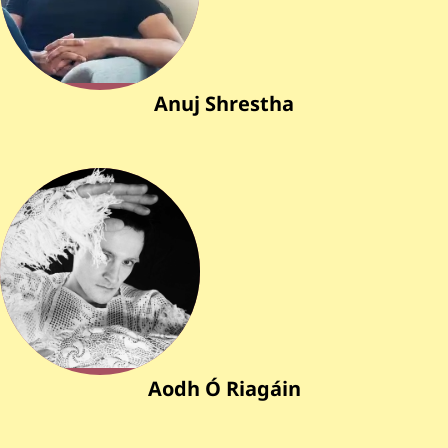
Anuj Shrestha
Aodh Ó Riagáin